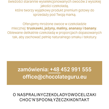
świeżości starannie wyselekcjonowanych owoców z wysokiej
jakości czekoladą,
które tworzy wyjątkowy produkt premium gotowy do
sprzedaży pod Twoją marką.
Oferujemy mrożone owoce w czekoladzie
mlecznej:
truskawki, jeżyny, maliny, ananasy i banany
.
Oblewane delikatnie czekoladą w proporcjach dopasowanych
tak, aby zachować pełnię naturalnego smaku i tekstury.
zamówienia: +48 452 991 555
office@chocolateguru.eu
O NAS
PRALINY
CZEKOLADY
OWOCE
LIZAKI
CHOC’N’SPOON
ŁYŻECZKI
KONTAKT